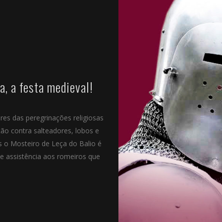
a, a festa medieval!
res das peregrinações religiosas
ção contra salteadores, lobos e
s o Mosteiro de Leça do Balio é
e assistência aos romeiros que