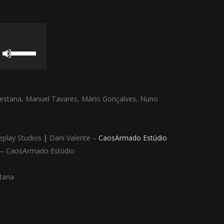
Use
as
setas
cima/baixo
estana, Manuel Tavares, Mário Gonçalves, Nuno
para
aumentar
ou
eplay Studios
|
Dani Valente –
CaosArmado Estúdio
diminuir
 – CaosArmado Estúdio
o
volume.
tana