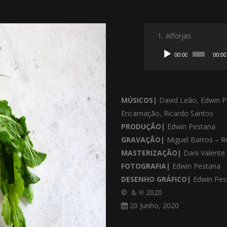
1.
Alforjas
Reprodutor
00:00
00:00
de
áudio
MÚSICOS|
David Leão, Edwin P
Encarnação, Ricardo Santos
PRODUÇÃO|
Edwin Pestana
GRAVAÇÃO|
Miguel Barros – R
MASTERIZAÇÃO|
Dani Valente
FOTOGRAFIA|
Edwin Pestana
DESENHO GRÁFICO|
Edwin Pes
©
& ℗ 2020
20 Junho, 2020