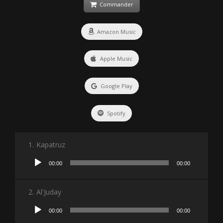
Commander
Amazon Music
Apple Music
Google Play
Spotify
1.
Kapatruz
Lecteur
00:00
00:00
audio
2.
Al'Juday
Lecteur
00:00
00:00
audio