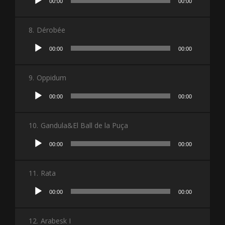
00:00
00:00
audio
8.
Dérobée
Lecteur
00:00
00:00
audio
9.
Oppidum
Lecteur
00:00
00:00
audio
10.
Gandula&El Ball de la Puça
Lecteur
00:00
00:00
audio
11.
Rata
Lecteur
00:00
00:00
audio
12.
Arabesk I